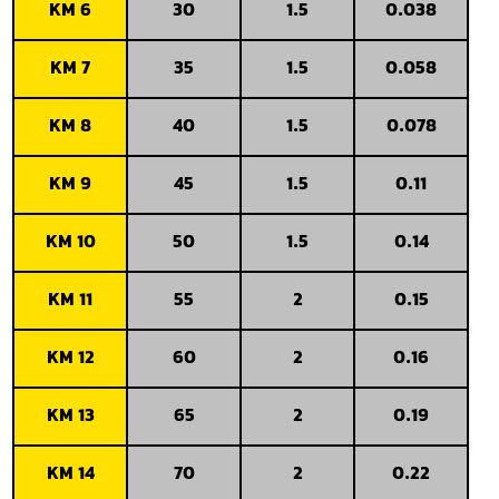
KM 6
30
1.5
0.
KM 7
35
1.5
0.
KM 8
40
1.5
0.
KM 9
45
1.5
0
KM 10
50
1.5
0
KM 11
55
2
0
KM 12
60
2
0
KM 13
65
2
0
KM 14
70
2
0