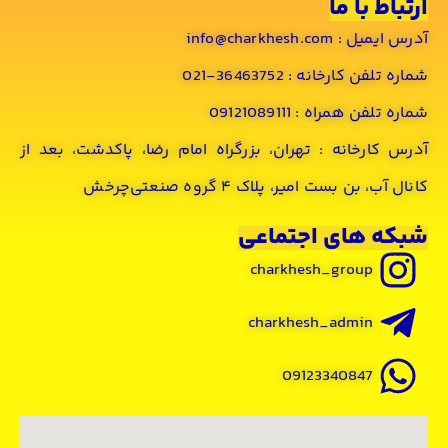
ا ما
info@charkh
خانه : 36463752-021
اه : 09121089111
خانه : تهران، بزرگراه امام رضا، پاکدشت، بعد از
ست امیر، پلاک ۴ گروه صنعتی‌چرخش
ای اجتماعی
charkhesh_grou
charkhesh_admi
0912334084