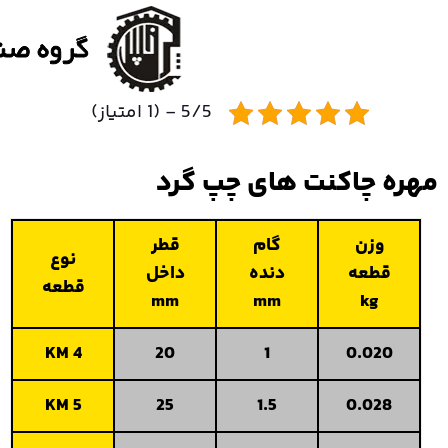
5/5 - (1 امتیاز)
اکنت های چپ گرد
ن
گام
قطر
نوع
ه
دنده
داخل
قطعه
mm
mm
KM 4
20
1
0.
KM 5
25
1.5
0.